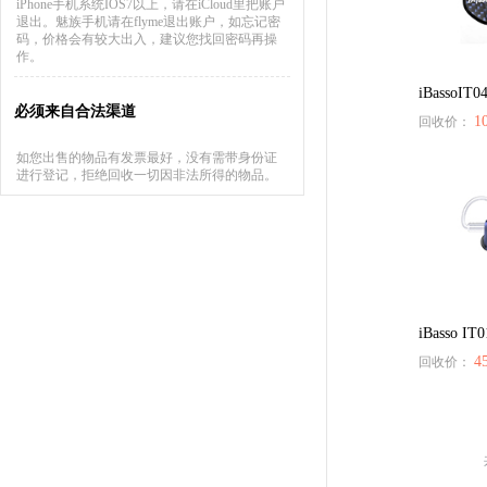
iPhone手机系统IOS7以上，请在iCloud里把账户
退出。魅族手机请在flyme退出账户，如忘记密
码，价格会有较大出入，建议您找回密码再操
作。
iBassoIT0
必须来自合法渠道
1
回收价：
如您出售的物品有发票最好，没有需带身份证
进行登记，拒绝回收一切因非法所得的物品。
iBasso IT
4
回收价：