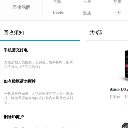
全部
三星
苹果
回收品牌
Kindle
魅族
一加
回收须知
共9部
手机需充好电
方便质检人员检测，请您在出售手机时，把手
机充好电（不开机除外）。
如有贴膜请勿撕掉
ibasso DX
手机屏幕有贴膜，无论磨损多严重，请不要撕
1
回收价：
掉，以免裸屏放在包内或口袋内对屏幕造成划
痕。
删除ID账户