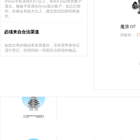
iPhone手机系统IOS7以上，请在iCloud里把账户
退出。魅族手机请在flyme退出账户，如忘记密
码，价格会有较大出入，建议您找回密码再操
作。
魔浪 O7
必须来自合法渠道
1
回收价：
如您出售的物品有发票最好，没有需带身份证
进行登记，拒绝回收一切因非法所得的物品。
137****9551
159****6093
不错的回收，不过没有第一次的小伙痛快╯