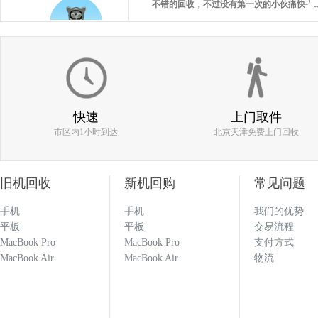
186****0977
估价比其他平台高 打款效率快 机器回收找
快速
上门取件
市区内1小时到达
北京天津免费上门回收
133****1251
旧机回收
新机回购
常见问题
手机
手机
我们的优势
平板
平板
交易流程
回收闲置的手机必选多科 打款效率快 估价也
MacBook Pro
MacBook Pro
支付方式
科就对了！！！
MacBook Air
MacBook Air
物流
133****1251