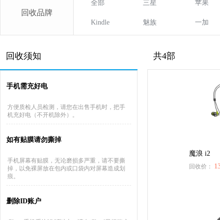
全部
三星
苹果
回收品牌
Kindle
魅族
一加
回收须知
共4部
手机需充好电
方便质检人员检测，请您在出售手机时，把手
机充好电（不开机除外）。
如有贴膜请勿撕掉
魔浪 i2
手机屏幕有贴膜，无论磨损多严重，请不要撕
1
回收价：
掉，以免裸屏放在包内或口袋内对屏幕造成划
痕。
删除ID账户