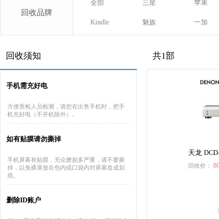
全部
三星
苹果
回收品牌
Kindle
魅族
一加
回收须知
共1部
手机需充好电
方便质检人员检测，请您在出售手机时，把手
机充好电（不开机除外）。
如有贴膜请勿撕掉
天龙 DCD-
手机屏幕有贴膜，无论磨损多严重，请不要撕
8
回收价：
掉，以免裸屏放在包内或口袋内对屏幕造成划
痕。
删除ID账户